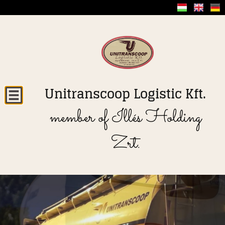
Unitranscoop Logistic Kft.
member of Illés Holding
Zrt.