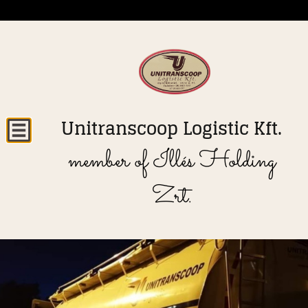
Unitranscoop Logistic Kft.
member of Illés Holding
Zrt.