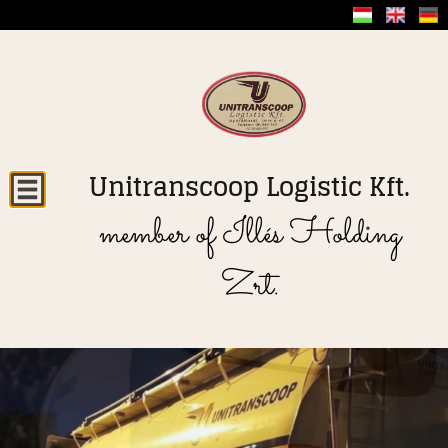
Unitranscoop Logistic Kft.
member of Illés Holding
Zrt.