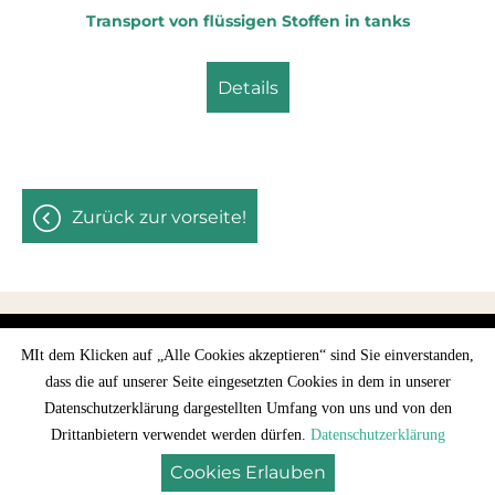
Transport von flüssigen Stoffen in tanks
Transport von flüssigen Stoffen in tanks
details
details
zurück zur vorseite!
MIt dem Klicken auf „Alle Cookies akzeptieren“ sind Sie einverstanden,
Site Information
Datenschutz
dass die auf unserer Seite eingesetzten Cookies in dem in unserer
Datenschutzerklärung dargestellten Umfang von uns und von den
© 2026 - Minden jog fenntartva
Drittanbietern verwendet werden dürfen.
Datenschutzerklärung
Cookies Erlauben
SUCHE