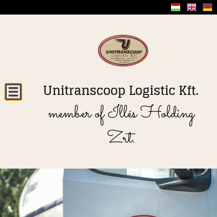
Unitranscoop Logistic Kft.
member of Illés Holding
Zrt.