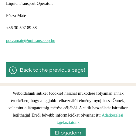
Liquid Transport Operator:
Pócza Máté
+36 30 597 89 38
poczamate@unitranscoop.hu
back to the previous page!
Weboldalunk sütiket (cookie) használ működése folyamán annak
érdekében, hogy a legjobb felhasználói élményt nyújthassa Önnek,
Site information
Privacy policy
valamint a látogatottság mérése céljából. A sütik használatát bármikor
letilthatja! Erről bővebb információkat olvashat itt:
Adatkezelési
© 2026 - Minden jog fenntartva
tájékoztatónk
Elfogadom