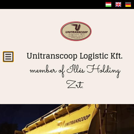
Unitranscoop Logistic Kft.
member of Illés Holding
Zrt.