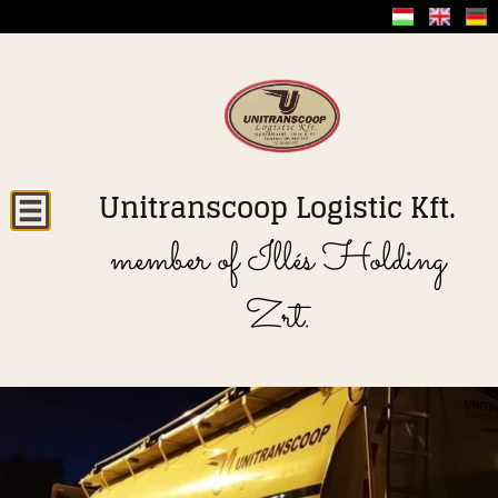
Unitranscoop Logistic Kft.
member of Illés Holding
Zrt.