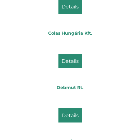
details
Colas Hungária Kft.
details
Debmut Rt.
details