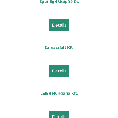
Egut Egri Útépítő Rt.
details
Euroaszfalt Kft.
details
LEIER Hungária Kft.
details