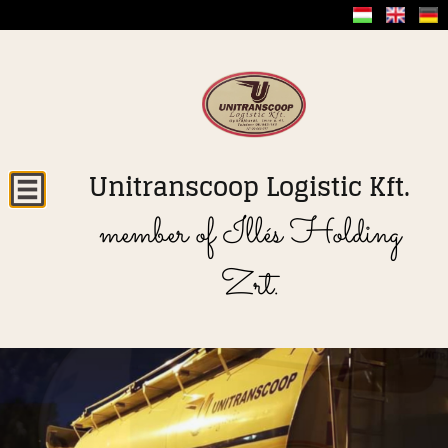
Unitranscoop Logistic Kft.
member of Illés Holding
Zrt.