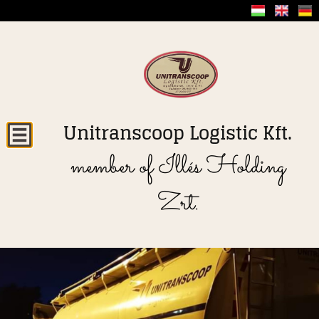
Unitranscoop Logistic Kft.
member of Illés Holding
Zrt.