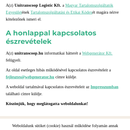
A(z)
Unitranscoop Logistic Kft.
a
Magyar Tartalomszolgáltatók
Egyesület
ének
Tartalomszolgáltatási és Etikai Kódex
ét magára nézve
kötelezőnek ismeri el.
A honlappal kapcsolatos
észrevételek
A(z)
unitranscoop.hu
informatikai hátterét a
Webgenerátor Kft.
felügyeli.
Az oldal esetleges hibás működésével kapcsolatos észrevételeit a
fejlesztes@webgenerator.hu
címre küldje.
A weboldal tartalmával kapcsolatos észrevételeit az
Impresszumban
található címre küldje.
Köszönjük, hogy meglátogatta weboldalunkat!
Weboldalunk sütiket (cookie) használ működése folyamán annak