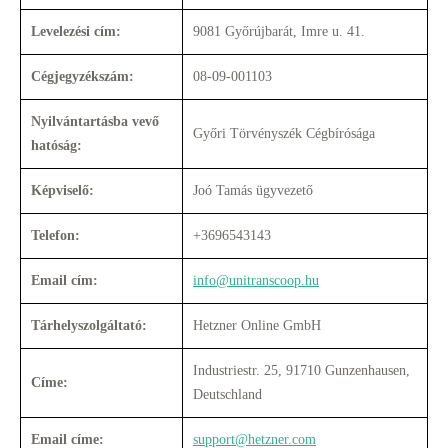
Levelezési cím:
9081 Győrújbarát, Imre u. 41.
Cégjegyzékszám:
08-09-001103
Nyilvántartásba vevő
Győri Törvényszék Cégbírósága
hatóság:
Képviselő:
Joó Tamás ügyvezető
Telefon:
+3696543143
Email cím:
info@unitranscoop.hu
Tárhelyszolgáltató:
Hetzner Online GmbH
Industriestr. 25, 91710 Gunzenhausen,
Címe:
Deutschland
Email címe:
support@hetzner.com