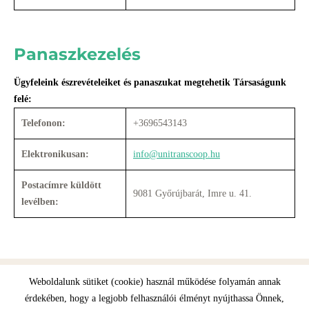
Panaszkezelés
Ügyfeleink észrevételeiket és panaszukat megtehetik Társaságunk
felé:
Telefonon:
+3696543143
Elektronikusan:
info@unitranscoop.hu
Postacímre küldött
9081 Győrújbarát, Imre u. 41.
levélben:
Weboldalunk sütiket (cookie) használ működése folyamán annak
érdekében, hogy a legjobb felhasználói élményt nyújthassa Önnek,
Oldal információk
Adatkezelési tájékoztató
Impresszum