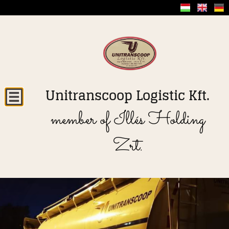
Unitranscoop Logistic Kft.
member of Illés Holding
Zrt.