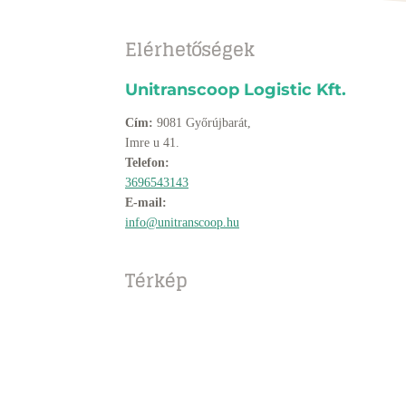
Elérhetőségek
Unitranscoop Logistic Kft.
Cím:
9081 Győrújbarát,
Imre u 41.
Telefon:
3696543143
E-mail:
info@unitranscoop.hu
Térkép