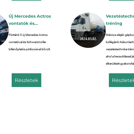
Új Mercedes Actros
Vezetéstech
vontatók és...
tréning
Flottánk 5 új Mercedes Actros
Március elején gépko
2024.03.02.
vontatóval és Schwarzmüller
kollégáink Kiskunlach
billenőplatós pótkocsival bővült.
vezetéstechnikai tréni
ahol a becsuklással j
elkerülését gyakoroltá
részletek
részlete