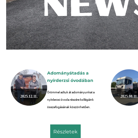
Adományátadás a
nyírderzsi óvodában
Örömmel adtuk át adományunkat a
2025.12.11.
2025.08.11.
nyírderzsi óvoda részére kollégáink
összefogásának köszönhetően.
részletek