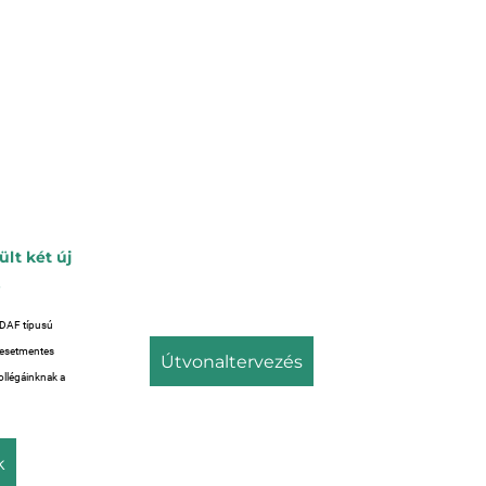
ült két új
.
j DAF típusú
alesetmentes
útvonaltervezés
ollégáinknak a
k