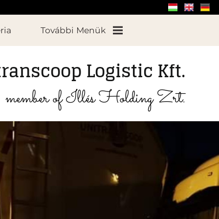
ria
További Menük
ranscoop Logistic Kft.
Munkatársaink
member of Illés Holding Zrt.
Elérhetőségek
Partnerek
Hasznos
Történetünk