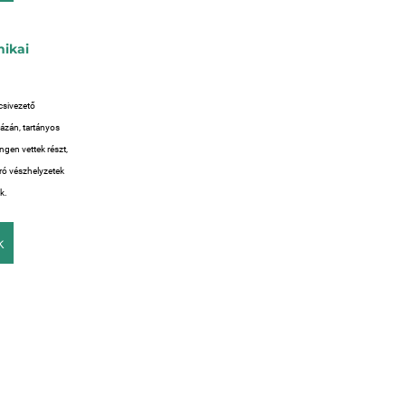
nikai
csivezető
ázán, tartányos
ngen vettek részt,
áró vészhelyzetek
k.
k