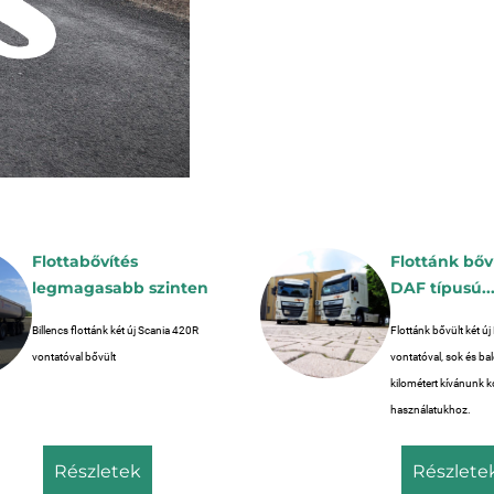
Flottabővítés
Flottánk bőv
legmagasabb szinten
DAF típusú..
Billencs flottánk két új Scania 420R
Flottánk bővült két ú
vontatóval bővült
vontatóval, sok és b
kilométert kívánunk k
használatukhoz.
részletek
részlete