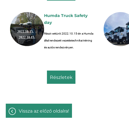
Humda Truck Safety
day
2022.10.15. -
Részt vettünk 2022.10.15-én a Humda
2022.10.15.
által rendezett vezetéstechnikai tréning
és autós rendezvényen.
részletek
vissza az előző oldalra!