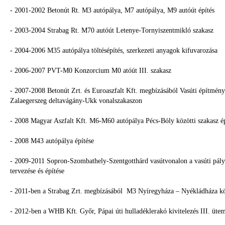
- 2001-2002 Betonút Rt. M3 autópálya, M7 autópálya, M9 autóút építés
- 2003-2004 Strabag Rt. M70 autóút Letenye-Tornyiszentmikló szakasz
- 2004-2006 M35 autópálya töltésépítés, szerkezeti anyagok kifuvarozása
- 2006-2007 PVT-M0 Konzorcium M0 atóút III. szakasz
- 2007-2008 Betonút Zrt. és Euroaszfalt Kft. megbízásából Vasúti építmén
Zalaegerszeg deltavágány-Ukk vonalszakaszon
- 2008 Magyar Aszfalt Kft. M6-M60 autópálya Pécs-Bóly közötti szakasz ép
- 2008 M43 autópálya építése
- 2009-2011 Sopron-Szombathely-Szentgotthárd vasútvonalon a vasúti pálya
tervezése és építése
- 2011
-
ben a Strabag Zrt. megbízásából M3 Nyíregyháza – Nyékládháza kö
- 2012-ben a WHB Kft. Győr, Pápai úti hulladéklerakó kivitelezés III. üte