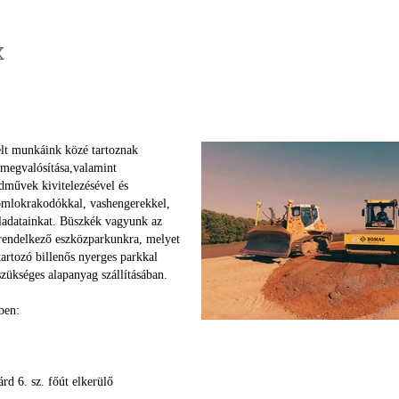
k
elt munkáink közé tartoznak
 megvalósítása,valamint
művek kivitelezésével és
omlokrakodókkal, vashengerekkel,
eladatainkat. Büszkék vagyunk az
 rendelkező eszközparkunkra, melyet
tartozó billenős nyerges parkkal
zükséges alapanyag szállításában.
ben:
rd 6. sz. főút elkerülő