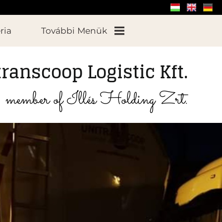
ria
További Menük
ranscoop Logistic Kft.
Munkatársaink
member of Illés Holding Zrt.
Elérhetőségek
Partnerek
Hasznos
Történetünk