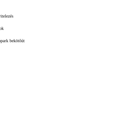
itelezés
tok
ópark bekötőút