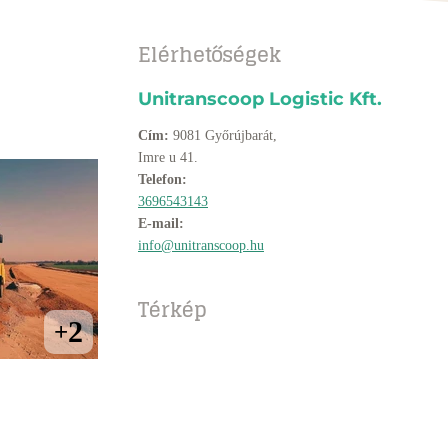
Elérhetőségek
Unitranscoop Logistic Kft.
Cím:
9081 Győrújbarát,
Imre u 41.
Telefon:
3696543143
E-mail:
info@unitranscoop.hu
Térkép
2
+