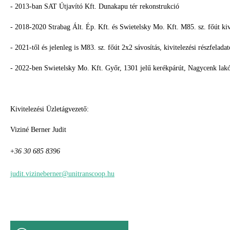
- 2013-ban SAT Útjavító Kft. Dunakapu tér rekonstrukció
- 2018-2020 Strabag Ált. Ép. Kft. és Swietelsky Mo. Kft. M85. sz. főút kiv
- 2021-től és jelenleg is M83. sz. főút 2x2 sávosítás, kivitelezési részfelada
- 2022-ben Swietelsky Mo. Kft. Győr, 1301 jelű kerékpárút, Nagycenk lak
Kivitelezési Üzletágvezető:
Viziné Berner Judit
+
36 30 685 8396
judit.vizineberner@unitranscoop.hu