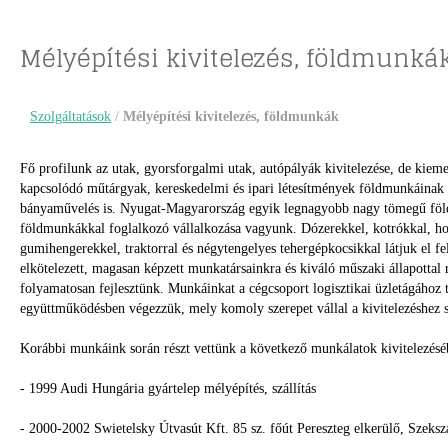
Mélyépítési kivitelezés, földmunká
Szolgáltatások
/
Mélyépítési kivitelezés, földmunkák
Fő profilunk az utak, gyorsforgalmi utak, autópályák kivitelezése, de kiem
kapcsolódó műtárgyak, kereskedelmi és ipari létesítmények földmunkáinak
bányaművelés is. Nyugat-Magyarország egyik legnagyobb nagy tömegű föld
földmunkákkal foglalkozó vállalkozása vagyunk. Dózerekkel, kotrókkal, h
gumihengerekkel, traktorral és négytengelyes tehergépkocsikkal látjuk el f
elkötelezett, magasan képzett munkatársainkra és kiváló műszaki állapottal
folyamatosan fejlesztünk. Munkáinkat a cégcsoport logisztikai üzletágához 
együttműködésben végezzük, mely komoly szerepet vállal a kivitelezéshez s
Korábbi munkáink során részt vettünk a következő munkálatok kivitelezésé
- 1999 Audi Hungária gyártelep mélyépítés, szállítás
- 2000-2002 Swietelsky Útvasút Kft. 85 sz. főút Pereszteg elkerülő, Szekszá