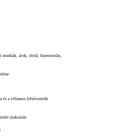
yi munkák, árok, rézsű, humuszolás,
ítése
 és a villamos felsővezeték
zötti szakaszán
m