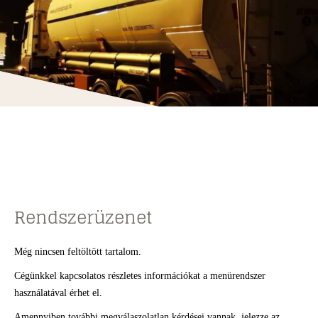
Rendszerüzenet
Még nincsen feltöltött tartalom.
Cégünkkel kapcsolatos részletes információkat a menürendszer
használatával érhet el.
Amennyiben további megválaszolatlan kérdései vannak, jelezze az