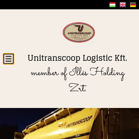
Unitranscoop Logistic Kft.
member of Illés Holding
Zrt.