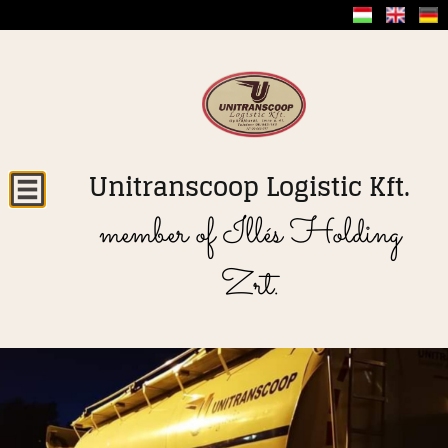
Unitranscoop Logistic Kft.
member of Illés Holding
Zrt.