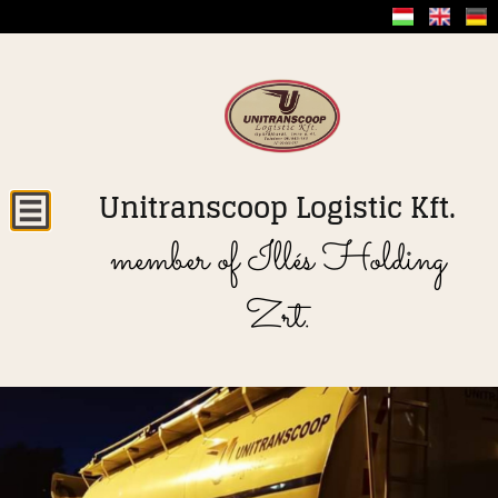
Unitranscoop Logistic Kft.
member of Illés Holding
Zrt.