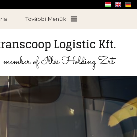
ria
További Menük
ranscoop Logistic Kft.
Munkatársaink
member of Illés Holding Zrt.
Elérhetőségek
Partnerek
Hasznos
Történetünk