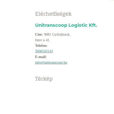
Elérhetőségek
Unitranscoop Logistic Kft.
Cím:
9081 Győrújbarát,
Imre u 41.
Telefon:
3696543143
E-mail:
info@unitranscoop.hu
Térkép